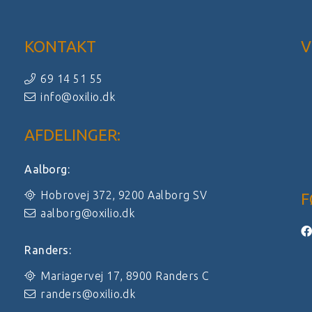
KONTAKT
V
69 14 51 55
info@oxilio.dk
AFDELINGER:
Aalborg:
Hobrovej 372, 9200 Aalborg SV
F
aalborg@oxilio.dk
Randers:
Mariagervej 17, 8900 Randers C
randers@oxilio.dk