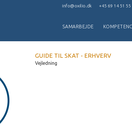
info@oxilio.dk
+45 69 14 51 55
SAMARBEJDE
KOMPETENC
GUIDE TIL SKAT - ERHVERV
Vejledning