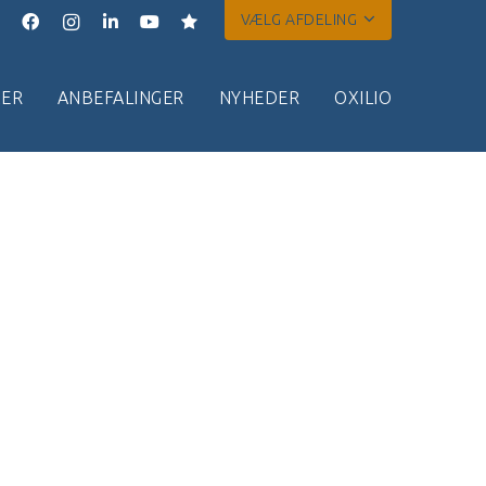
VÆLG AFDELING
ER
ANBEFALINGER
NYHEDER
OXILIO