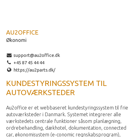
AU2OFFICE
Økonomi
support@au2office.dk
+45 87 45 44 44
https://au2parts.dk/
KUNDESTYRINGSSYSTEM TIL
AUTOVÆRKSTEDER
Au2office er et webbaseret kundestyringssystem til frie
autoværksteder i Danmark. Systemet integrerer alle
værkstedets centrale funktioner såsom planlægning,
ordrebehandling, dækhotel, dokumentation, connected
car, økonomisystem (e-conomic regnskabsprogram),