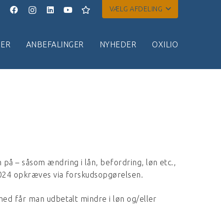
VÆLG AFDELING
ER
ANBEFALINGER
NYHEDER
OXILIO
 – såsom ændring i lån, befordring, løn etc.,
024 opkræves via forskudsopgørelsen.
ed får man udbetalt mindre i løn og/eller