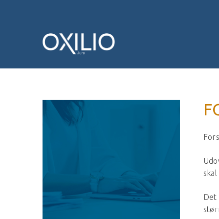
F
For
Udov
skal
Det 
stør