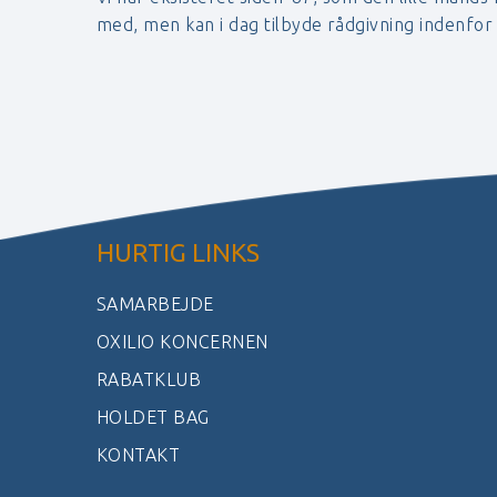
med, men kan i dag tilbyde rådgivning indenfo
HURTIG LINKS
SAMARBEJDE
OXILIO KONCERNEN
RABATKLUB
HOLDET BAG
KONTAKT