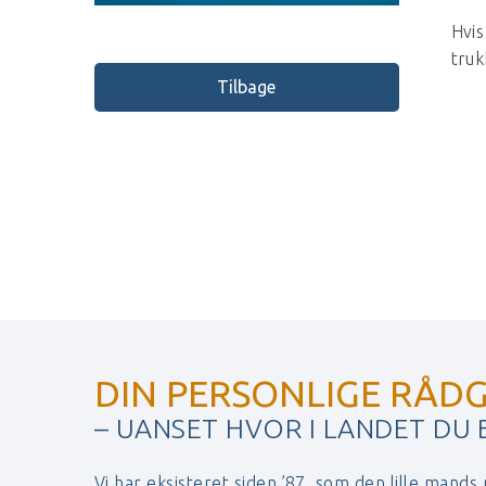
Hvis
tru
Tilbage
DIN PERSONLIGE RÅDG
– UANSET HVOR I LANDET DU
Vi har eksisteret siden ’87, som den lille mands