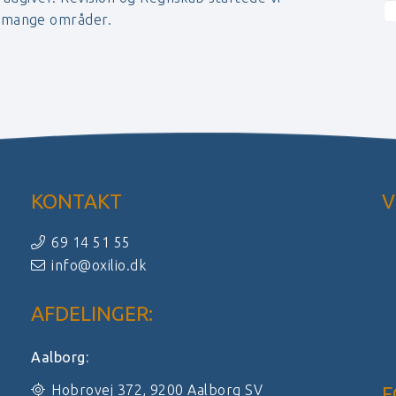
r mange områder.
KONTAKT
V
69 14 51 55
info@oxilio.dk
AFDELINGER:
Aalborg:
Hobrovej 372, 9200 Aalborg SV
F