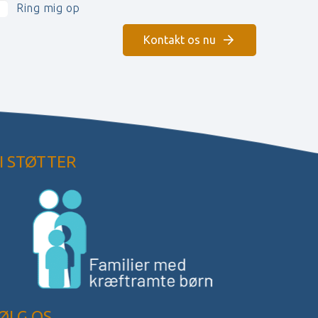
Ring mig op
Kontakt os nu
I STØTTER
ØLG OS