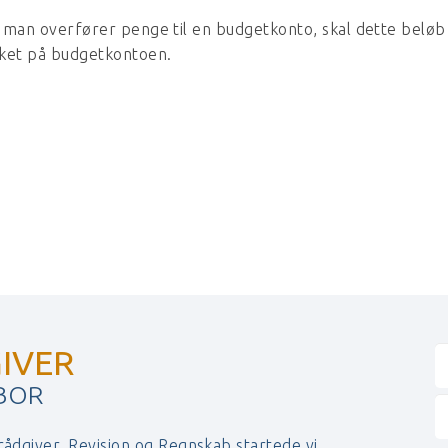
 man overfører penge til en budgetkonto, skal dette beløb
kket på budgetkontoen.
IVER
 BOR
 rådgiver. Revision og Regnskab startede vi