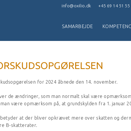
info@oxilio.dk
+45 69 14 51 55
SAMARBEJDE
KOMPETENC
ORSKUDSOPGØRELSEN
skudsopgørelsen for 2024 åbnede den 14. november.
er de ændringer, som man normalt skal være opmærksom på
 man være opmærksom på, at grundskylden fra 1. januar 2
betyder at der bliver opkrævet mere over skatten og derm
re B-skatterater.